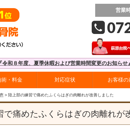
営業
07
『令和８年度、夏季休暇および営業時間変更のお知らせ
施術・料金
対応症状
お客様の
声
> 陸上部の練習で痛めたふくらはぎの肉離れが改善しました
習で痛めたふくらはぎの肉離れが