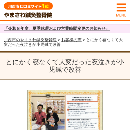
『令和８年度、夏季休暇および営業時間変更のお知らせ』
川西市のやまさわ鍼灸整骨院
>
お客様の声
> とにかく寝なくて大
変だった夜泣きが小児鍼で改善
とにかく寝なくて大変だった夜泣きが小
児鍼で改善