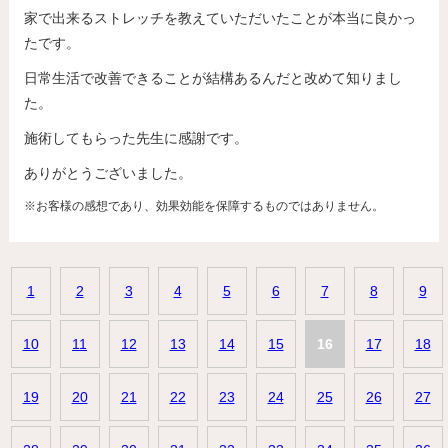
家で出来るストレッチを教えていただいたことが本当に良かっ
たです。
日常生活で改善できることが結構あるんだと改めて知りまし
た。
施術してもらった先生に感謝です。
ありがとうございました。
※お客様の感想であり、効果効能を保障するものではありません。
1
2
3
4
5
6
7
8
9
10
11
12
13
14
15
16
17
18
19
20
21
22
23
24
25
26
27