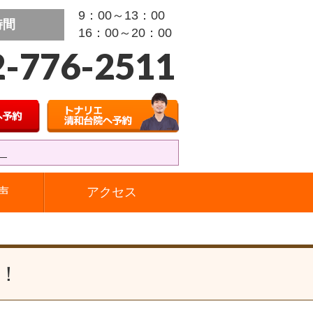
9：00～13：00
時間
16：00～20：00
2-776-2511
』
声
アクセス
！