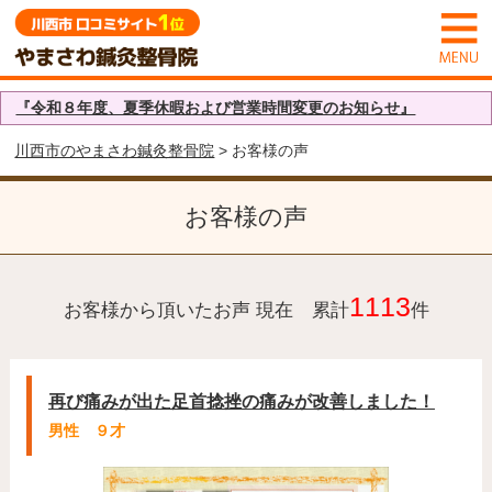
『令和８年度、夏季休暇および営業時間変更のお知らせ』
川西市のやまさわ鍼灸整骨院
> お客様の声
お客様の声
1113
お客様から頂いたお声 現在 累計
件
再び痛みが出た足首捻挫の痛みが改善しました！
男性 ９才